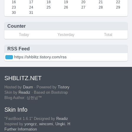
16
17
18
19
20
21
22
23
24
25
26
27
28
29
30
31
Counter
Today
Yesterday
Total
RSS Feed
https://shblitz.tistory.com/rss
SHBLITZ.NET
Hosted by
Daum
· Powered by
Tistory
Skin by
Readiz
· Based on Bootstrap
Blog Author: 상현넘™
Skin Info
"FastBoot 1.6.1" Designed by
Readiz
Inspired by
yongzz
,
wincomi
,
Ungki. H
Further Information