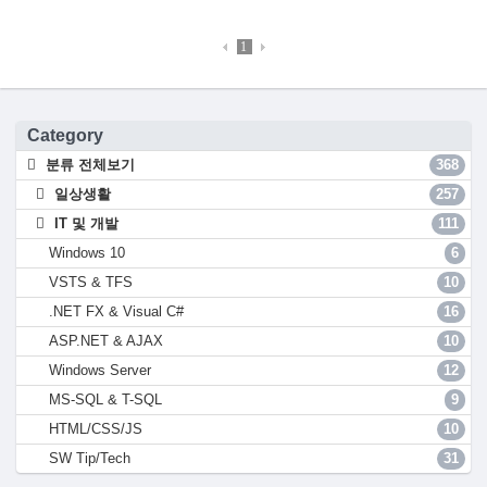
1
Category
분류 전체보기
368
일상생활
257
IT 및 개발
111
Windows 10
6
VSTS & TFS
10
.NET FX & Visual C#
16
ASP.NET & AJAX
10
Windows Server
12
MS-SQL & T-SQL
9
HTML/CSS/JS
10
SW Tip/Tech
31