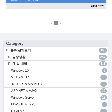
2006.07.25
1
Category
분류 전체보기
368
일상생활
257
IT 및 개발
111
Windows 10
6
VSTS & TFS
10
.NET FX & Visual C#
16
ASP.NET & AJAX
10
Windows Server
12
MS-SQL & T-SQL
9
HTML/CSS/JS
10