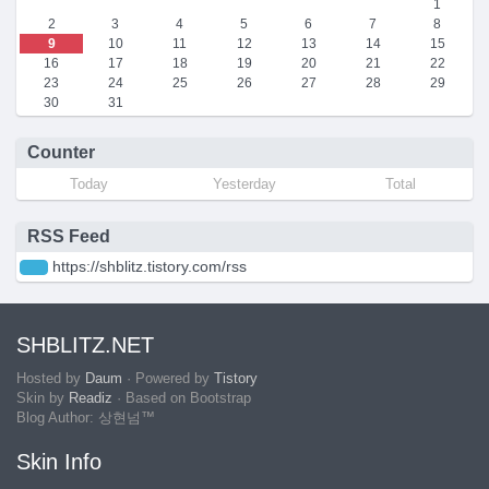
1
2
3
4
5
6
7
8
9
10
11
12
13
14
15
16
17
18
19
20
21
22
23
24
25
26
27
28
29
30
31
Counter
Today
Yesterday
Total
RSS Feed
https://shblitz.tistory.com/rss
SHBLITZ.NET
Hosted by
Daum
· Powered by
Tistory
Skin by
Readiz
· Based on Bootstrap
Blog Author: 상현넘™
Skin Info