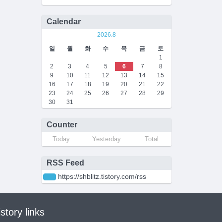
Calendar
2026.8
일
월
화
수
목
금
토
1
2
3
4
5
6
7
8
9
10
11
12
13
14
15
16
17
18
19
20
21
22
23
24
25
26
27
28
29
30
31
Counter
Today
Yesterday
Total
RSS Feed
https://shblitz.tistory.com/rss
istory links