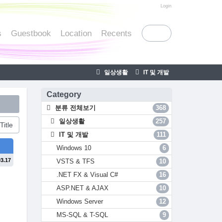
티스토리툴바
Login
s
Guestbook
Location
Recents
일상생활
IT 및 개발
Category
분류 전체보기
368
일상생활
257
Title
IT 및 개발
111
Windows 10
6
03.17
VSTS & TFS
10
.NET FX & Visual C#
16
ASP.NET & AJAX
10
Windows Server
12
MS-SQL & T-SQL
9