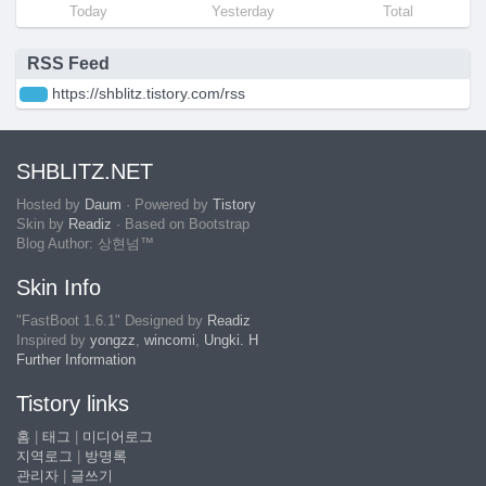
Today
Yesterday
Total
RSS Feed
https://shblitz.tistory.com/rss
SHBLITZ.NET
Hosted by
Daum
· Powered by
Tistory
Skin by
Readiz
· Based on Bootstrap
Blog Author: 상현넘™
Skin Info
"FastBoot 1.6.1" Designed by
Readiz
Inspired by
yongzz
,
wincomi
,
Ungki. H
Further Information
Tistory links
홈
|
태그
|
미디어로그
지역로그
|
방명록
관리자
|
글쓰기