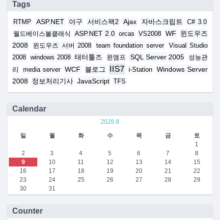
Tags
ASP.NET
야구
서비스팩2
Ajax
자바스크립트
RTMP
C# 3.0
ASP.NET 2.0
WF
윈도우즈
월드베이스볼클래식
orcas
VS2008
2008
윈도우즈 서버 2008
team foundation server
Visual Studio
태터툴즈
SQL Server 2005
2008
windows 2008
윈앰프
성능관
IIS7
WCF
블로그
Windows Server
리
media server
i-Station
2008
정보처리기사
JavaScript
TFS
Calendar
2026.8
일
월
화
수
목
금
토
1
2
3
4
5
6
7
8
9
10
11
12
13
14
15
16
17
18
19
20
21
22
23
24
25
26
27
28
29
30
31
Counter