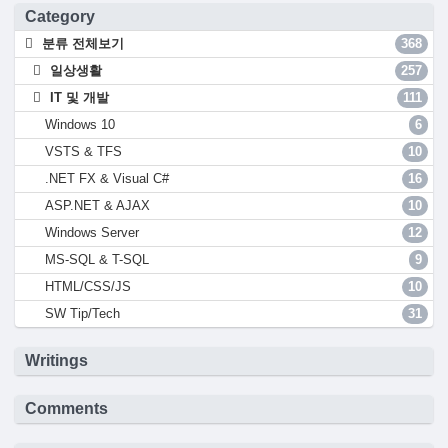
Category
분류 전체보기
368
일상생활
257
IT 및 개발
111
Windows 10
6
VSTS & TFS
10
.NET FX & Visual C#
16
ASP.NET & AJAX
10
Windows Server
12
MS-SQL & T-SQL
9
HTML/CSS/JS
10
SW Tip/Tech
31
Writings
Comments