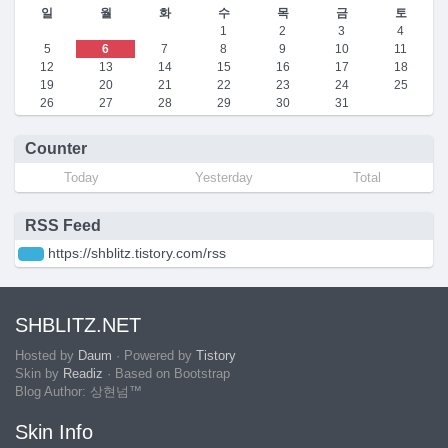
일
월
화
수
목
금
토
1
2
3
4
5
6
7
8
9
10
11
12
13
14
15
16
17
18
19
20
21
22
23
24
25
26
27
28
29
30
31
Counter
Today
Yesterday
Total
RSS Feed
https://shblitz.tistory.com/rss
SHBLITZ.NET
Hosted by
Daum
· Powered by
Tistory
Skin by
Readiz
· Based on Bootstrap
Blog Author: 상현넘™
Skin Info