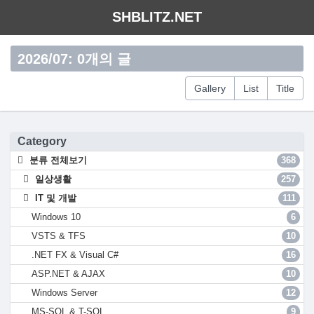
SHBLITZ.NET
2026/07: 0개의 글
Gallery
List
Title
Category
분류 전체보기
368
일상생활
257
IT 및 개발
111
Windows 10
6
VSTS & TFS
10
.NET FX & Visual C#
16
ASP.NET & AJAX
10
Windows Server
12
MS-SQL & T-SQL
9